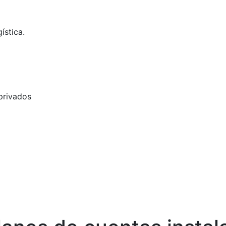
ística.
 privados