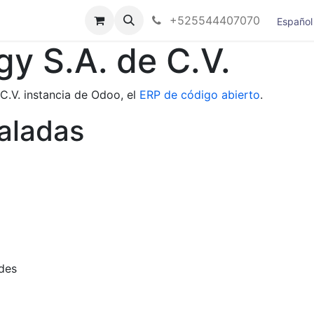
nos
+525544407070
Español
y S.A. de C.V.
C.V. instancia de Odoo, el
ERP de código abierto
.
taladas
ades